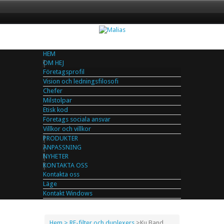
HEM
OM HEJ
Företagsprofil
Vision och ledningsfilosofi
Chefer
Milstolpar
Etisk kod
Företags sociala ansvar
Villkor och villkor
PRODUKTER
ANPASSNING
NYHETER
KONTAKTA OSS
Kontakta oss
Läge
Kontakt Windows
Hem
> RF-filter och duplexers
>
Ku Band