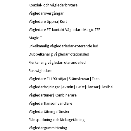
Koaxial- och vågledarbrytare
Vågledarövergångar
Vågledare öppna|Kort
Vågledare ET-kontakt
Vågledare Magic TEE
Magic T
Enkelkanalig vågledarledar-roterande led
Dubbelkanalig vågledarrotationsled
Flerkanalig vågledarroterande led
Rak vågledare
Vågledare E H 90 böjar|Stämskruvar|Tees
Vågledarböjningar|Avsnitt|Twist|Flänsar|Flexibel
Vågledartuner|Kombinerare
Vågledarflänsomvandlare
Vågledartätningsfönster
Flänspackning och läckagetätning
Vågledargummitätning