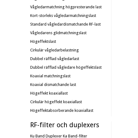
Vågledarmatchning högpresterande last
Kort-storleks vågledarmatchningslast
Standard vågledardismatchande RF-last
Vågledarens glidmatchningslast
Högeffektslast
Cirkulär vågledarbelastning
Dubbel räfflad vågledarlast
Dubbel räfflad vågledare högeffektslast
Koaxial matchningslast
Koaxial dismatchande last
Högeffekt koaxiallast
Cirkulär högeffekt koaxiallast
Högeffektabsorberande koaxiallast
RF-filter och duplexers
Ku Band Duplexer
Ka Band-filter