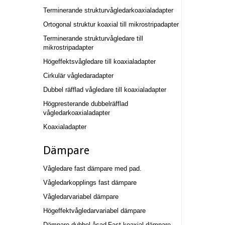
Terminerande strukturvågledarkoaxialadapter
Ortogonal struktur koaxial till mikrostripadapter
Terminerande strukturvågledare till
mikrostripadapter
Högeffektsvågledare till koaxialadapter
Cirkulär vågledaradapter
Dubbel räfflad vågledare till koaxialadapter
Högpresterande dubbelräfflad
vågledarkoaxialadapter
Koaxialadapter
Dämpare
Vågledare fast dämpare med pad.
Vågledarkopplings fast dämpare
Vågledarvariabel dämpare
Högeffektvågledarvariabel dämpare
Dämpare dubbel åsad
Fast koaxial dämpare