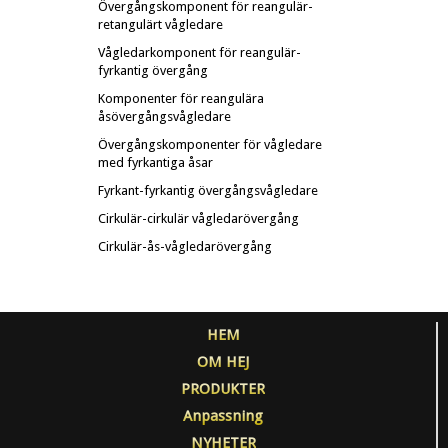
Övergångskomponent för reangulär-
retangulärt vågledare
Vågledarkomponent för reangulär-
fyrkantig övergång
Komponenter för reangulära
åsövergångsvågledare
Övergångskomponenter för vågledare
med fyrkantiga åsar
Fyrkant-fyrkantig övergångsvågledare
Cirkulär-cirkulär vågledarövergång
Cirkulär-ås-vågledarövergång
HEM
OM HEJ
PRODUKTER
Anpassning
NYHETER