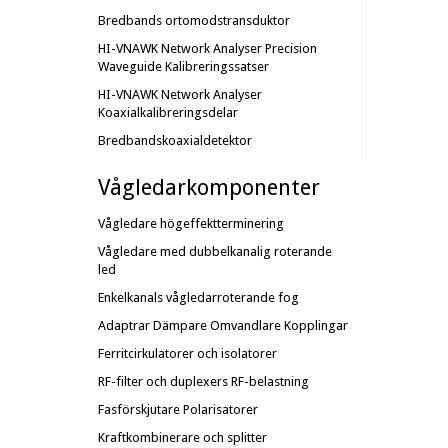
Bredbands ortomodstransduktor
HI-VNAWK Network Analyser Precision
Waveguide Kalibreringssatser
HI-VNAWK Network Analyser
Koaxialkalibreringsdelar
Bredbandskoaxialdetektor
Vågledarkomponenter
Vågledare högeffektterminering
Vågledare med dubbelkanalig roterande
led
Enkelkanals vågledarroterande fog
Adaptrar
Dämpare
Omvandlare
Kopplingar
Ferritcirkulatorer och isolatorer
RF-filter och duplexers
RF-belastning
Fasförskjutare
Polarisatorer
Kraftkombinerare och splitter