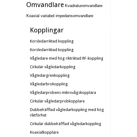
Omvandlare
Kvadraturomvandlare
Koaxial variabel impedansomvandlare
Kopplingar
Korsledarriktad koppling
Korsledarriktad koppling
Vågledare med hög riktriktad RF-koppling
Cirkulär vågledarkoppling
Vågledargrenkoppling
Vågledarbrokoppling
Vågledarprobens mikrovågskopplara
Cirkulär vågledarprobkopplare
Dubbelräfflad vågledarkoppling med hög
riktförhet
Cirkulär dubbelräfflad vågledarkoppling
Koaxialkopplare