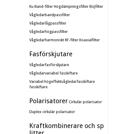
Ku Band-filter
Högdämpningsfilter
Böjfilter
Vågledarbandpassfilter
Vågledarlågpassfilter
Vågledarhögpassfilter
Vågledarharmoniskt RF-filter
Koaxialfilter
Fasförskjutare
Vågledarfasförskjutare
Vågledarvariabel fasskiftare
Variabel högeffektvågledarfasskiftare
fasskiftare
Polarisatorer
Cirkulär polarisator
Duplex cirkulär polarisator
Kraftkombinerare och sp
litter