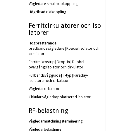
Vågledare smal sidokoppling
Högriktad riktkoppling
Ferritcirkulatorer och iso
latorer
Högpresterande
bredbandsvågledare|Koaxial isolator och
cirkulator
Ferritmikrostrip|Drop-in|Dubbel-
övergångsisolator och cirkulator
Fullbandsvågguide|T-typ|Faraday-
isolatorer och cirkulator
Vågledarcirkulator
Cirkulär vågledarpolariserad isolator
RF-belastning
Vågledarmatchningsterminering
Vågledarbelastning