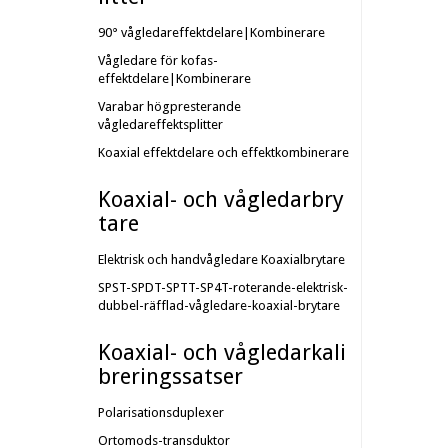
90° vågledareffektdelare|Kombinerare
Vågledare för kofas-
effektdelare|Kombinerare
Varabar högpresterande
vågledareffektsplitter
Koaxial effektdelare och effektkombinerare
Koaxial- och vågledarbry
tare
Elektrisk och handvågledare
Koaxialbrytare
SPST-SPDT-SPTT-SP4T-roterande-elektrisk-
dubbel-räfflad-vågledare-koaxial-brytare
Koaxial- och vågledarkali
breringssatser
Polarisationsduplexer
Ortomods-transduktor