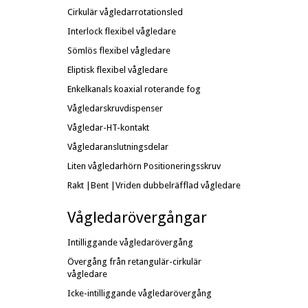
Cirkulär vågledarrotationsled
Interlock flexibel vågledare
Sömlös flexibel vågledare
Eliptisk flexibel vågledare
Enkelkanals koaxial roterande fog
Vågledarskruvdispenser
Vågledar-HT-kontakt
Vågledaranslutningsdelar
Liten vågledarhörn
Positioneringsskruv
Rakt |Bent |Vriden dubbelräfflad vågledare
Vågledarövergångar
Intilliggande vågledarövergång
Övergång från retangulär-cirkulär
vågledare
Icke-intilliggande vågledarövergång