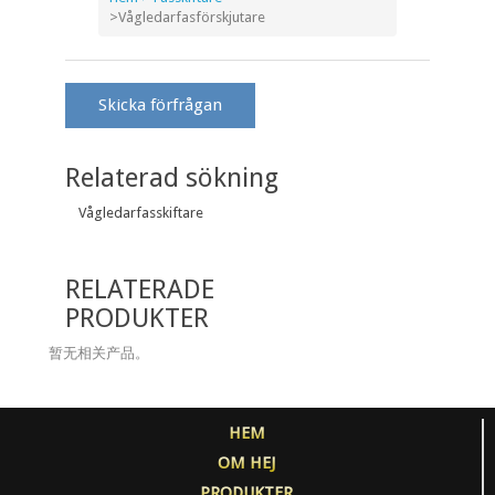
>
Vågledarfasförskjutare
Skicka förfrågan
Relaterad sökning
Vågledarfasskiftare
RELATERADE
PRODUKTER
暂无相关产品。
HEM
OM HEJ
PRODUKTER