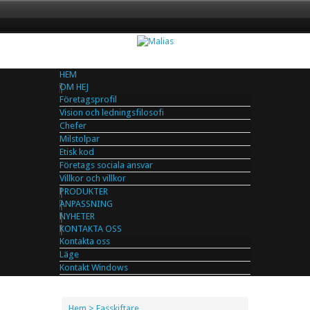
HEM
OM HEJ
Företagsprofil
Vision och ledningsfilosofi
Chefer
Milstolpar
Etisk kod
Företags sociala ansvar
Villkor och villkor
PRODUKTER
ANPASSNING
NYHETER
KONTAKTA OSS
Kontakta oss
Läge
Kontakt Windows
Hem
> Fasskiftare