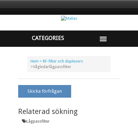
Hem
> RF-filter och duplexers
>
Vågledarlågpassfilter
Skicka förfrågan
Relaterad sökning
Lågpassfilter