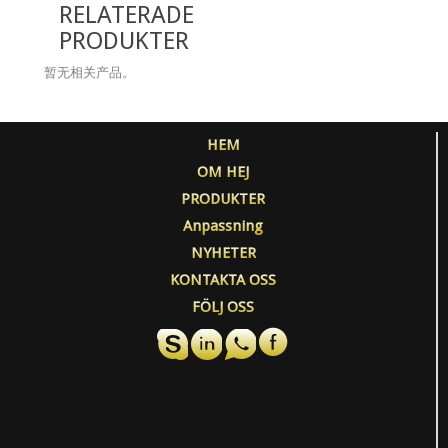
RELATERADE
PRODUKTER
暂无相关产品。
HEM
OM HEJ
PRODUKTER
Anpassning
NYHETER
KONTAKTA OSS
FÖLJ OSS