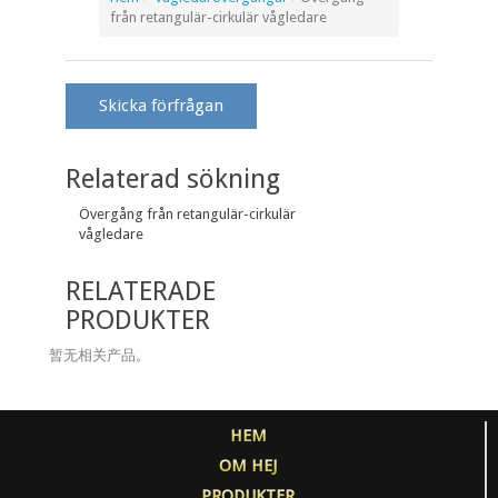
från retangulär-cirkulär vågledare
Skicka förfrågan
Relaterad sökning
Övergång från retangulär-cirkulär
vågledare
RELATERADE
PRODUKTER
暂无相关产品。
HEM
OM HEJ
PRODUKTER