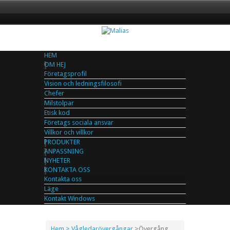
HEM
OM HEJ
Företagsprofil
Vision och ledningsfilosofi
Chefer
Milstolpar
Etisk kod
Företags sociala ansvar
Villkor och villkor
PRODUKTER
ANPASSNING
NYHETER
KONTAKTA OSS
Kontakta oss
Läge
Kontakt Windows
Hem
> Vågledarövergångar
>
Övergång